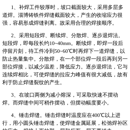
1、补焊工件较厚时，坡口截面较大，采用多层多
道焊。淄博铸铁件焊缝截面较大，产生的收缩应力很
强，容易形成焊缝剥离。故采用合理的焊接顺序。
2、采用短段焊、断续焊、分散焊、逐步退焊法。
短段焊，即每段长约10~40mm。断续焊，即焊一段后
停留片刻，待工件冷到50~60℃时再焊下一道焊缝，以
防止热量集中。分散焊，在一个部位焊一段后再到另一
部位焊接，以减少温差，降低应力。逐步退焊法，它与
连续焊相比，可使焊缝的拉应力峰值有很大减低，故有
利于防止焊缝裂纹的产生。
3、在坡口两侧为减小熔深，可采取快速不摆动
焊。而焊缝中间可稍作摆动，但摆动幅度要小。
4、锤击焊缝。锤击焊缝时温度应在400℃以上进
行，用小圆头锤击焊缝，使焊缝金属延展，松弛焊补区