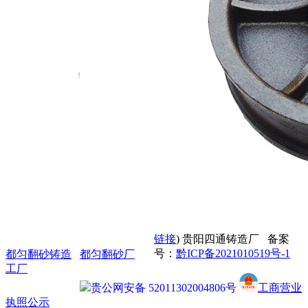
产品中心
都匀机械铸造
都匀铸铁加工
都
匀铸铝加工
都匀铸铜加工
新闻动态
公司新闻
常见问题
联系我们
网站地图
XML
联络方式
蒋女士：13312243676
兰女士：13985194326
蒋先生：13984832596
地址：贵州省贵阳市白云区艳
山红镇尖坡幼儿园旁
Copyright©dy.gzstzz.com(
复制
链接
) 贵阳四通铸造厂 备案
号：
黔ICP备2021010519号-1
都匀翻砂铸造
都匀翻砂厂
工厂
贵公网安备 52011302004806号
工商营业
执照公示