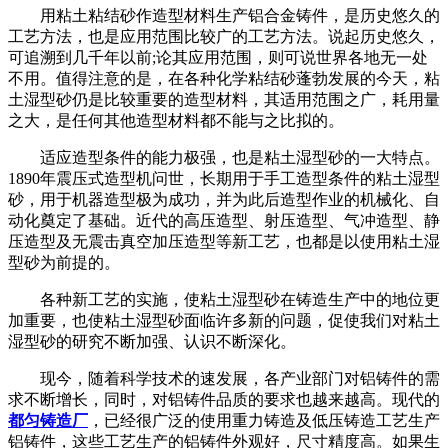
用粘土粘结砂作造型材料生产铝合金铸件，是历史悠久的
工艺方法，也是应用范围比较广的工艺方法。说起历史悠久，
可追溯到几千年以前
;论其应用范围，则可说世界各地无一处
不用。值得注意的是，在各种化学粘结砂蓬勃发展的今天，粘
土湿型砂仍是比较重要的造型材料，其适用范围之广，耗用量
之大，是任何其他造型材料都不能与之比拟的。
适应造型条件的能力极强，也是粘土湿型砂的一大特点。
1890年震压式造型机问世，长期用于手工造型条件的粘土湿型
砂，用于机器造型极为成功，并为此后造型作业的机械化、自
动化奠定了基础。近代的高压造型、射压造型、气冲造型、静
压造型及无震击真空加压造型等新工艺，也都是以使用粘土湿
型砂为前提的。
各种新工艺的实施，使粘土湿型砂在铸造生产中的地位更
加重要，也使粘土湿型砂面临许多新的问题，促使我们对粘土
湿型砂的研究不断加强、认识不断深化。
现今，随着科学技术的速发展，各产业部门对铝铸件的需
求不断增长，同时，对铝铸件品质的要求也越来越高。现代的
都匀铸造厂
，已经很广泛的使用重力铸造及低压铸造工艺生产
铝铸件，这些工艺生产的铝铸件外观好，尺寸精度高。如果生