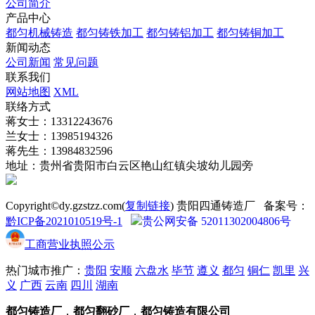
公司简介
产品中心
都匀机械铸造
都匀铸铁加工
都匀铸铝加工
都匀铸铜加工
新闻动态
公司新闻
常见问题
联系我们
网站地图
XML
联络方式
蒋女士：13312243676
兰女士：13985194326
蒋先生：13984832596
地址：贵州省贵阳市白云区艳山红镇尖坡幼儿园旁
Copyright©dy.gzstzz.com(
复制链接
) 贵阳四通铸造厂 备案号：
黔ICP备2021010519号-1
贵公网安备 52011302004806号
工商营业执照公示
热门城市推广：
贵阳
安顺
六盘水
毕节
遵义
都匀
铜仁
凯里
兴
义
广西
云南
四川
湖南
都匀铸造厂
，
都匀翻砂厂
，
都匀铸造有限公司