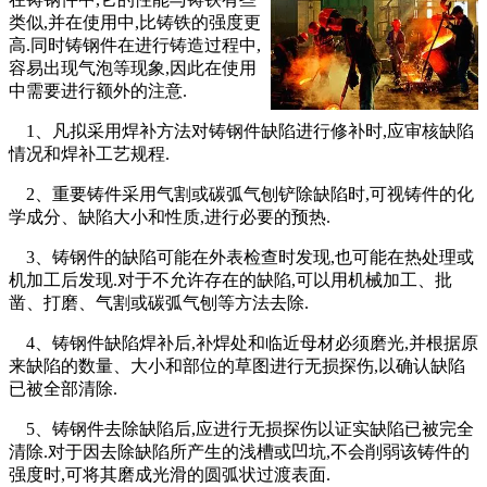
类似,并在使用中,比铸铁的强度更
高.同时铸钢件在进行铸造过程中,
容易出现气泡等现象,因此在使用
中需要进行额外的注意.
1、凡拟采用焊补方法对铸钢件缺陷进行修补时,应审核缺陷
情况和焊补工艺规程.
2、重要铸件采用气割或碳弧气刨铲除缺陷时,可视铸件的化
学成分、缺陷大小和性质,进行必要的预热.
3、铸钢件的缺陷可能在外表检查时发现,也可能在热处理或
机加工后发现.对于不允许存在的缺陷,可以用机械加工、批
凿、打磨、气割或碳弧气刨等方法去除.
4、铸钢件缺陷焊补后,补焊处和临近母材必须磨光,并根据原
来缺陷的数量、大小和部位的草图进行无损探伤,以确认缺陷
已被全部清除.
5、铸钢件去除缺陷后,应进行无损探伤以证实缺陷已被完全
清除.对于因去除缺陷所产生的浅槽或凹坑,不会削弱该铸件的
强度时,可将其磨成光滑的圆弧状过渡表面.