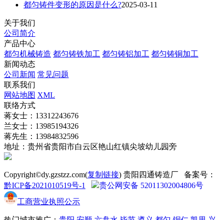
都匀铸件变形的原因是什么?
2025-03-11
关于我们
公司简介
产品中心
都匀机械铸造
都匀铸铁加工
都匀铸铝加工
都匀铸铜加工
新闻动态
公司新闻
常见问题
联系我们
网站地图
XML
联络方式
蒋女士：13312243676
兰女士：13985194326
蒋先生：13984832596
地址：贵州省贵阳市白云区艳山红镇尖坡幼儿园旁
Copyright©dy.gzstzz.com(
复制链接
) 贵阳四通铸造厂 备案号：
黔ICP备2021010519号-1
贵公网安备 52011302004806号
工商营业执照公示
热门城市推广：
贵阳
安顺
六盘水
毕节
遵义
都匀
铜仁
凯里
兴